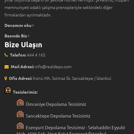
memnuniyeti odaklı çalışma prensipleriyle sektördeki diğer
firmalardan ayrılmaktadır.
Devamını oku
Basında Biz
Bize Ulaşın
444 4 165
Telefon:
info@realdepo.com
Mail Adresi:
İnönü Mh. Solmaz Sk. Sancaktepe / İstanbul
Ofis Adresi:
Tesislerimiz:
Ümraniye Depolama Tesisimiz
Sancaktepe Depolama Tesisimiz
Esenyurt Depolama Tesisimiz - Selahaddin Eyyubi
Mah. 1596 Sok. No:6 Kat:1 Esenyurt/İstanbul