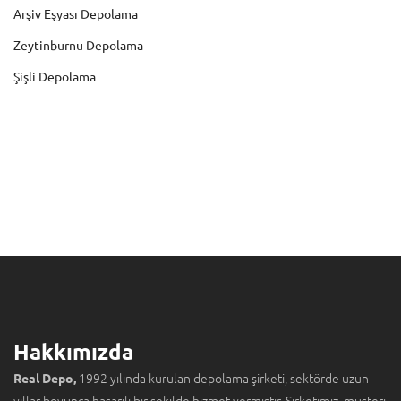
Arşiv Eşyası Depolama
Zeytinburnu Depolama
Şişli Depolama
Hakkımızda
1992 yılında kurulan depolama şirketi, sektörde uzun
Real Depo,
yıllar boyunca başarılı bir şekilde hizmet vermiştir. Şirketimiz, müşteri