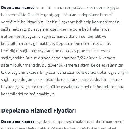
veren firmamızın depo özelliklerinden de şöyle
Depolama hizmeti
bahsedebiliriz. Özellikle geniş çaplı bir alanda depolama hizmeti
verdiğimizi belirtmeliyiz. Her türlü eşyanın istiflenip korunabilmesini
sağlamaktayız. Bu eşyaların özelliklerine göre belirli alanlarda
istiflenmesini sağlarken aynı zamanda dönemsel temizlik ve
kontrollerini de sağlamaktayız. Depolarımızın dönemsel olarak
temizliğini sağlamak eşyalarınızın daha az yıpranmasına destek
sağlayacaktır. Bunun dışında depolarımızda 7/24 güvenlik kamera
sistemi bulunmaktadır. Bu güvenlik kamera sistemi ile de eşyalarınızın
takibi sağlanmaktadır. Bir yıldan daha uzun süre duracak olan eşyalar için
sağlamış olduğumuz özellikler de daha farklı olmaktadır. Firma olarak
beyaz eşya veya elektronik bütün eşyalarınızın belirli dönemlerde bazı
kontrollerini de sağlamaktayız.
Depolama Hizmeti Fiyatları
fiyatları ile ilgili araştırmalarınızda da firmamızın ön
Depolama hizmeti
plana çıktığını söyleyebiliriz. Yüksek kalitede müşteri memnuniyeti