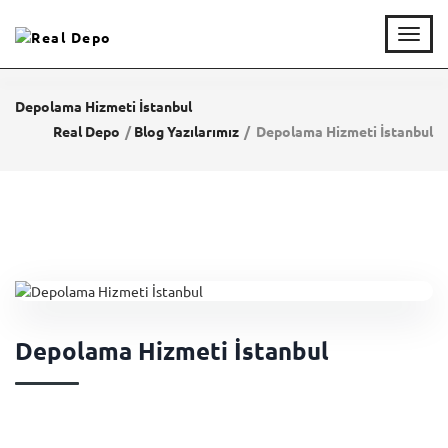
T
o
g
g
Depolama Hizmeti İstanbul
l
Real Depo
Blog Yazılarımız
Depolama Hizmeti İstanbul
e
n
a
v
i
g
a
t
i
o
n
Depolama Hizmeti İstanbul