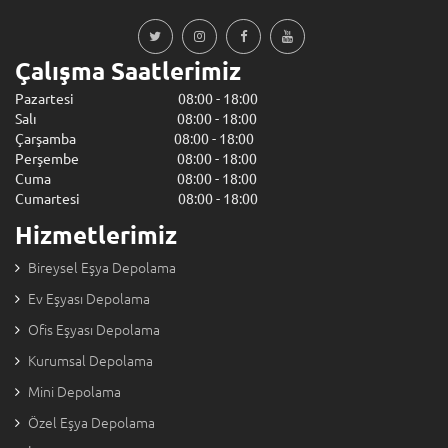
Çalışma Saatlerimiz
Pazartesi 08:00 - 18:00
Salı 08:00 - 18:00
Çarşamba 08:00 - 18:00
Perşembe 08:00 - 18:00
Cuma 08:00 - 18:00
Cumartesi 08:00 - 18:00
Hizmetlerimiz
Bireysel Eşya Depolama
Ev Eşyası Depolama
Ofis Eşyası Depolama
Kurumsal Depolama
Mini Depolama
Özel Eşya Depolama