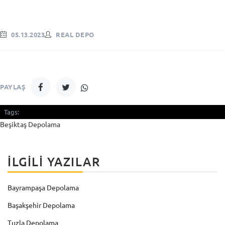
05.13.2023
REAL DEPO
PAYLAŞ
Tags:
Beşiktaş Depolama
İLGILI YAZILAR
Bayrampaşa Depolama
Başakşehir Depolama
Tuzla Depolama