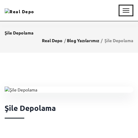
T
o
g
g
Şile Depolama
l
Real Depo
Blog Yazılarımız
Şile Depolama
e
n
a
v
i
g
a
t
i
o
n
Şile Depolama