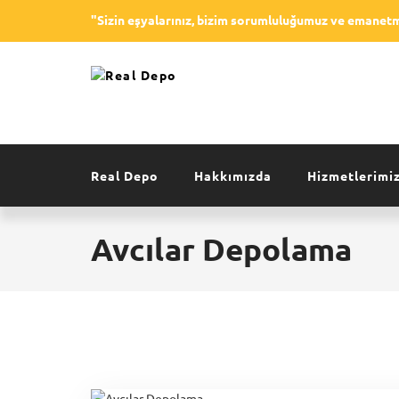
"Sizin eşyalarınız, bizim sorumluluğumuz ve emanetm
Real Depo
Hakkımızda
Hizmetlerimi
Avcılar Depolama