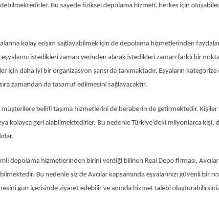
edebilmektedirler. Bu sayede fiziksel depolama hizmeti, herkes için oluşabil
 eşyalarına kolay erişim sağlayabilmek için de depolama hizmetlerinden fayda
 eşyalarını istedikleri zaman yerinden alarak istedikleri zaman farklı bir nokt
er için daha iyi bir organizasyon şansı da tanımaktadır. Eşyaların kategorize 
ıra zamandan da tasarruf edilmesini sağlayacaktır.
üşterilere belirli taşıma hizmetlerini de beraberin de getirmektedir. Kişiler v
veya kolayca geri alabilmektedirler. Bu nedenle Türkiye’deki milyonlarca kiş
rlar.
li depolama hizmetlerinden birini verdiği bilinen Real Depo firması, Avcılar
bilmektedir. Bu nedenle siz de Avcılar kapsamında eşyalarınızı güvenli bir n
sini gün içerisinde ziyaret edebilir ve anında hizmet talebi oluşturabilirsini