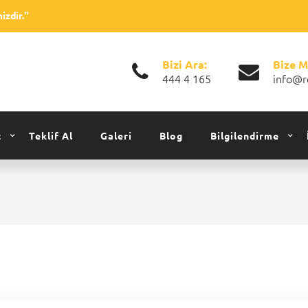
izdir."
Bizi Ara:
Bize M
444 4 165
info@r
z
Teklif Al
Galeri
Blog
Bilgilendirme