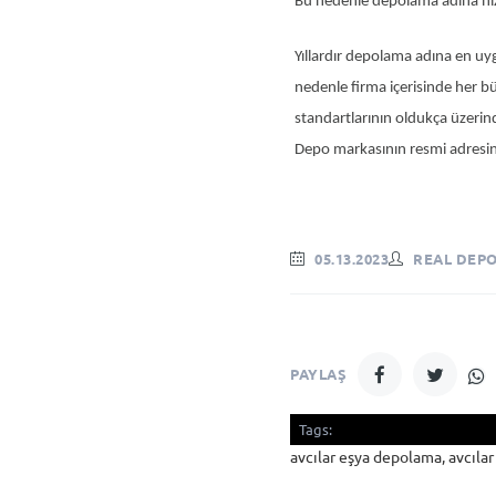
Bu nedenle depolama adına hiz
Yıllardır depolama adına en uy
nedenle firma içerisinde her b
standartlarının oldukça üzerind
Depo markasının resmi adresini
05.13.2023
REAL DEP
PAYLAŞ
Tags:
avcılar eşya depolama, avcıla