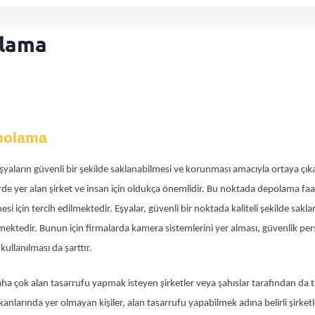
olama
epolama
şyaların güvenli bir şekilde saklanabilmesi ve korunması amacıyla ortaya çık
törde yer alan şirket ve insan için oldukça önemlidir. Bu noktada depolama faali
si için tercih edilmektedir. Eşyalar, güvenli bir noktada kaliteli şekilde saklan
ktedir. Bunun için firmalarda kamera sistemlerini yer alması, güvenlik per
kullanılması da şarttır.
a çok alan tasarrufu yapmak isteyen şirketler veya şahıslar tarafından da ter
anlarında yer olmayan kişiler, alan tasarrufu yapabilmek adına belirli şirketle