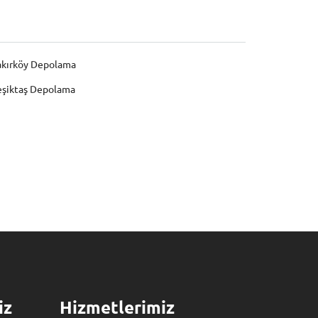
akırköy Depolama
eşiktaş Depolama
iz
Hizmetlerimiz