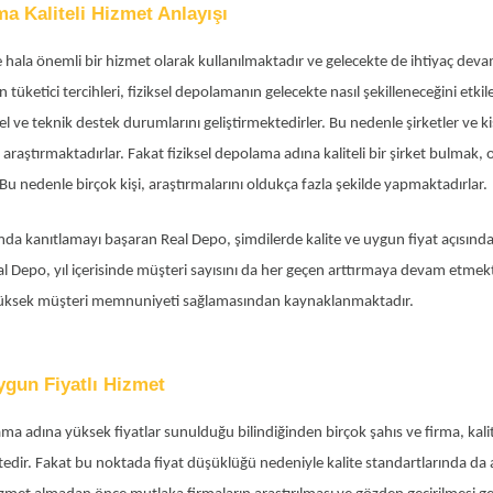
a Kaliteli Hizmet Anlayışı
ala önemli bir hizmet olarak kullanılmaktadır ve gelecekte de ihtiyaç devam
 tüketici tercihleri, fiziksel depolamanın gelecekte nasıl şekilleneceğini etkil
l ve teknik destek durumlarını geliştirmektedirler. Bu nedenle şirketler ve kişi
raştırmaktadırlar. Fakat fiziksel depolama adına kaliteli bir şirket bulmak,
u nedenle birçok kişi, araştırmalarını oldukça fazla şekilde yapmaktadırlar.
mda kanıtlamayı başaran Real Depo, şimdilerde kalite ve uygun fiyat açısında
al Depo, yıl içerisinde müşteri sayısını da her geçen arttırmaya devam etme
e yüksek müşteri memnuniyeti sağlamasından kaynaklanmaktadır.
ygun Fiyatlı Hizmet
ma adına yüksek fiyatlar sunulduğu bilindiğinden birçok şahıs ve firma, kal
tedir. Fakat bu noktada fiyat düşüklüğü nedeniyle kalite standartlarında d