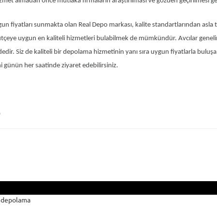
met almadan önce mutlaka firmaların araştırılması ve gözden geçirilmesi g
gun fiyatları sunmakta olan Real Depo markası, kalite standartlarından asla
ütçeye uygun en kaliteli hizmetleri bulabilmek de mümkündür. Avcılar genel
edir. Siz de kaliteli bir depolama hizmetinin yanı sıra uygun fiyatlarla buluşa
 günün her saatinde ziyaret edebilirsiniz.
O
r depolama