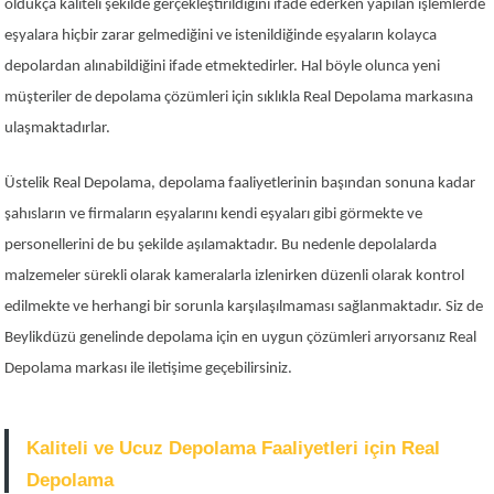
oldukça kaliteli şekilde gerçekleştirildiğini ifade ederken yapılan işlemlerde
eşyalara hiçbir zarar gelmediğini ve istenildiğinde eşyaların kolayca
depolardan alınabildiğini ifade etmektedirler. Hal böyle olunca yeni
müşteriler de depolama çözümleri için sıklıkla Real Depolama markasına
ulaşmaktadırlar.
Üstelik Real Depolama, depolama faaliyetlerinin başından sonuna kadar
şahısların ve firmaların eşyalarını kendi eşyaları gibi görmekte ve
personellerini de bu şekilde aşılamaktadır. Bu nedenle depolalarda
malzemeler sürekli olarak kameralarla izlenirken düzenli olarak kontrol
edilmekte ve herhangi bir sorunla karşılaşılmaması sağlanmaktadır. Siz de
Beylikdüzü genelinde depolama için en uygun çözümleri arıyorsanız Real
Depolama markası ile iletişime geçebilirsiniz.
Kaliteli ve Ucuz Depolama Faaliyetleri için Real
Depolama