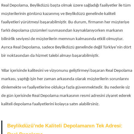
Real Depolama, Beylikdüzü başta olmak üzere sağladığı faaliyetler ile tüm
müşterilerinin gönlünü kazanmış ve Beylikdüzü genelinde kaliteli
faaliyetleri yürütmeyi başarabilmiştir. Bu durum, firmanın her müşteriye
farklı depolama çözümleri sunmasından kaynaklanıyorken markanın
bilinirlik seviyesi de müşterilerin memnun kalmasında etkili olmuştur.
Ayrıca Real Depolama, sadece Beylikdüzü genelinde değil Türkiye’nin dört
bir noktasından da hizmet talebi almayı başarabilmiştir.
Yıllar içerisinde kalitesini ve vizyonunu geliştirmeyi başaran Real Depolama
markası, yaptığı işin her zaman arkasında olarak müşterilerin sorunlarını
dinlemekte ve faaliyetlerine oldukça fazla güvenmektedir. Bu nedenle siz
de gün içerisinde Real Depolama markasının resmi adresini ziyaret ederek
kaliteli depolama faaliyetlerini kolayca satın alabilirsiniz.
Beylikdüzü’nde Kaliteli Depolamanın Tek Adresi: