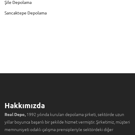
Şile Depolama
Sancaktepe Depolama
Hakkımızda
1992 yılında kurulan depolama şirketi, sektörde uzun
Real Depo,
yıllar boyunca başarılı bir şekilde hizmet vermiştir. Şirketimiz, müşteri
memnuniyeti odaklı çalışma prensipleriyle sektördeki diğer