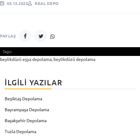
05.13.2023
REAL DEPO
PAYLAŞ
Tags:
beylikdüzü eşya depolama, beylikdüzü depolama
İLGILI YAZILAR
Beşiktaş Depolama
Bayrampaşa Depolama
Başakşehir Depolama
Tuzla Depolama