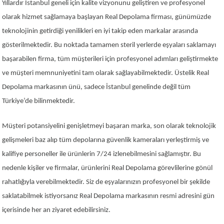
Yıllardır İstanbul geneli için kalite vizyonunu geliştiren ve profesyonel
olarak hizmet sağlamaya başlayan Real Depolama firması, günümüzde
teknolojinin getirdiği yenilikleri en iyi takip eden markalar arasında
gösterilmektedir. Bu noktada tamamen steril yerlerde eşyaları saklamayı
başarabilen firma, tüm müşterileri için profesyonel adımları geliştirmekte
ve müşteri memnuniyetini tam olarak sağlayabilmektedir. Üstelik Real
Depolama markasının ünü, sadece İstanbul genelinde değil tüm
Türkiye’de bilinmektedir.
Müşteri potansiyelini genişletmeyi başaran marka, son olarak teknolojik
gelişmeleri baz alıp tüm depolarına güvenlik kameraları yerleştirmiş ve
kalifiye personeller ile ürünlerin 7/24 izlenebilmesini sağlamıştır. Bu
nedenle kişiler ve firmalar, ürünlerini Real Depolama görevlilerine gönül
rahatlığıyla verebilmektedir. Siz de eşyalarınızın profesyonel bir şekilde
saklatabilmek istiyorsanız Real Depolama markasının resmi adresini gün
içerisinde her an ziyaret edebilirsiniz.