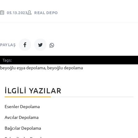
05.13.2023
REAL DEPO
PAYLAŞ
Tags:
beyoğlu eşya depolama, beyoğlu depolama
İLGILI YAZILAR
Esenler Depolama
Avcılar Depolama
Bağcılar Depolama