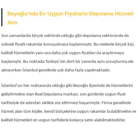
Beyoğlu’nda En Uygun Fiyatlarla Depolama Hizmeti
Alın
Son zamanlarda birçok sektörde olduğu gibi depolama sektöründe de
yüksek fiyatlı rakamlar konuşulmaya başlanmıştır. Bu nedenle birçok kişi,
kaliteli hizmetlerin yanı sıra daha çok uygun fiyatları da araştırmaya
başlamıştır. Bu noktada Türkiye’nin dört bir yanında aynı soruşturma ele
alınıyorken İstanbul genelinde çok daha fazla yapılmaktadır.
İstanbul’un her noktasında olduğu gibi Beyoğlu ilçesinde de hizmetlerini
geliştirmekte olan Real Depolama markası, son günlerde uygun fiyat
tarifesiyle de adından sıklıkla söz ettirmeyi başarmıştır. Firma genelinde
hizmet alan tüm kişiler, kendi bütçelerine uygun rakamlar bulabilmekte ve
kaliteli hizmetleri en uygun tarifelerle kolayca satın alabilmektedirler.