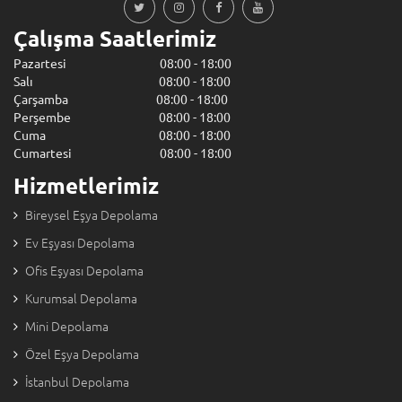
Çalışma Saatlerimiz
Pazartesi 08:00 - 18:00
Salı 08:00 - 18:00
Çarşamba 08:00 - 18:00
Perşembe 08:00 - 18:00
Cuma 08:00 - 18:00
Cumartesi 08:00 - 18:00
Hizmetlerimiz
Bireysel Eşya Depolama
Ev Eşyası Depolama
Ofis Eşyası Depolama
Kurumsal Depolama
Mini Depolama
Özel Eşya Depolama
İstanbul Depolama