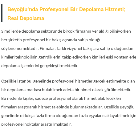
Beyoğlu’nda Profesyonel Bir Depolama Hizmeti;
Real Depolama
Şimdilerde depolama sektöründe birçok firmanın yer aldığı biliniyorken
her şirketin profesyonel bir bakış açısında sahip olduğu
söylenememektedir. Firmalar, farklı vizyonel bakışlara sahip olduğundan
kimileri teknolojinin getirdiklerini takip ediyorken kimileri eski yöntemlerle
depolama işlemlerini gerçekleştirmektedir.
Özellikle İstanbul genelinde profesyonel hizmetler gerçekleştirmekte olan
bir depolama markası bulabilmek adeta bir nimet olarak görülmektedir.
Bu nedenle kişiler, sadece profesyonel olarak hizmet alabilecekleri
firmaları araştırarak hizmet talebinde bulunmaktadırlar. Özellikle Beyoğlu
genelinde oldukça fazla firma olduğundan fazla eşyaları saklayabilmek için
profesyonel noktalar araştırılmaktadır.