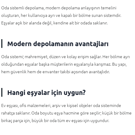
Oda sistemli depolama, modern depolama anlayışının temelini
oluşturan, her kullanıcıya ayrı ve kapalı bir bölme sunan sistemdir.
Eşyalar açık bir alanda değil, kendine ait bir odada saklanır.
Modern depolamanın avantajları
Oda sistemi; mahremiyet, düzen ve kolay erişim sağlar. Her bölme ayrı
olduğundan eşyalar başka müşterilerin eşyalarıyla karışmaz. Bu yapı,
hem güvenlik hem de envanter takibi açısından avantajlıdır.
Hangi eşyalar için uygun?
Ev eşyası, ofis malzemeleri, arşiv ve kişisel objeler oda sisteminde
rahatça saklanır. Oda boyutu eşya hacmine göre seçilir; küçük bir bölme
birkaç parça için, büyük bir oda tüm ev eşyası için uygundur.