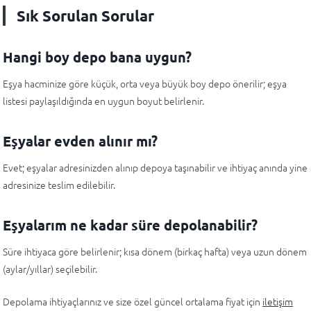
Sık Sorulan Sorular
Hangi boy depo bana uygun?
Eşya hacminize göre küçük, orta veya büyük boy depo önerilir; eşya
listesi paylaşıldığında en uygun boyut belirlenir.
Eşyalar evden alınır mı?
Evet; eşyalar adresinizden alınıp depoya taşınabilir ve ihtiyaç anında yine
adresinize teslim edilebilir.
Eşyalarım ne kadar süre depolanabilir?
Süre ihtiyaca göre belirlenir; kısa dönem (birkaç hafta) veya uzun dönem
(aylar/yıllar) seçilebilir.
Depolama ihtiyaçlarınız ve size özel güncel ortalama fiyat için
iletişim