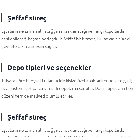
Şeffaf süreç
Eşyaların ne zaman alınacağı, nasıl saklanacağı ve hangi koşullarda
erişilebileceği baştan netleştirilir. Şeffaf bir hizmet, kullanıcının süreci
güvenle takip etmesini sağlar.
Depo tipleri ve seçenekler
İhtiyaca göre bireysel kullanım için kişiye özel anahtarlı depo, az eşya için
odalı sistem, çok parça için raflı depolama sunulur. Doğru tip seçimi hem
düzeni hem de maliyeti olumlu etkiler.
Şeffaf süreç
Eşyaların ne zaman alınacağı, nasıl saklanacağı ve hangi koşullarda