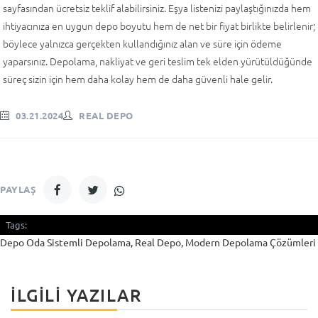
sayfasından ücretsiz teklif alabilirsiniz. Eşya listenizi paylaştığınızda hem
ihtiyacınıza en uygun depo boyutu hem de net bir fiyat birlikte belirlenir;
böylece yalnızca gerçekten kullandığınız alan ve süre için ödeme
yaparsınız. Depolama, nakliyat ve geri teslim tek elden yürütüldüğünde
süreç sizin için hem daha kolay hem de daha güvenli hale gelir.
03.21.2024
REAL DEPO
PAYLAŞ
Tags:
Depo Oda Sistemli Depolama, Real Depo, Modern Depolama Çözümleri
İLGILI YAZILAR