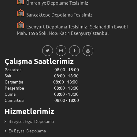
Ümraniye Depolama Tesisimiz
Sancaktepe Depolama Tesisimiz
Esenyurt Depolama Tesisimiz - Selahaddin Eyyubi
Mah. 1596 Sok. No:6 Kat:1 Esenyurt/İstanbul
Çalışma Saatlerimiz
Pazartesi 08:00 - 18:00
Salı 08:00 - 18:00
Çarşamba 08:00 - 18:00
Perşembe 08:00 - 18:00
Cuma 08:00 - 18:00
Cumartesi 08:00 - 18:00
Hizmetlerimiz
Bireysel Eşya Depolama
Ev Eşyası Depolama