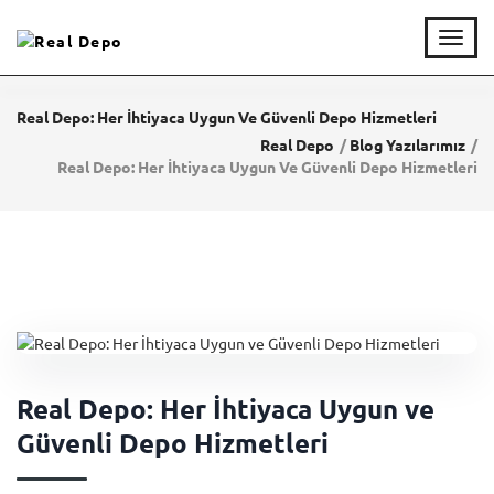
T
o
g
g
Real Depo: Her İhtiyaca Uygun Ve Güvenli Depo Hizmetleri
l
Real Depo
Blog Yazılarımız
e
Real Depo: Her İhtiyaca Uygun Ve Güvenli Depo Hizmetleri
n
a
v
i
g
a
t
i
o
n
Real Depo: Her İhtiyaca Uygun ve
Güvenli Depo Hizmetleri