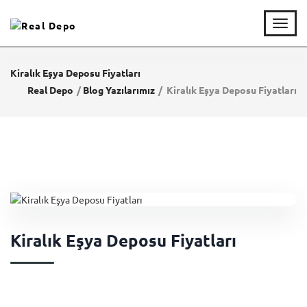
T
o
g
g
Kiralık Eşya Deposu Fiyatları
l
Real Depo
Blog Yazılarımız
Kiralık Eşya Deposu Fiyatları
e
n
a
v
i
g
a
t
i
o
n
Kiralık Eşya Deposu Fiyatları