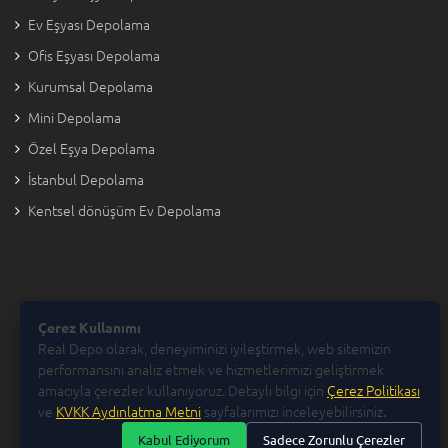
Ev Eşyası Depolama
Ofis Eşyası Depolama
Kurumsal Depolama
Mini Depolama
Özel Eşya Depolama
İstanbul Depolama
Kentsel dönüşüm Ev Depolama
Çerez Kullanımı
Real Depo olarak, deneyiminizi iyileştirmek, web sitemizin
Copyright © 2026 Real Depo
performansını analiz etmek ve hizmetlerimizi geliştirmek
amacıyla çerezler kullanıyoruz. Detaylı bilgi için
Çerez Politikası
ve
KVKK Aydınlatma Metni
sayfalarımızı inceleyebilirsiniz.
Kabul Ediyorum
Sadece Zorunlu Çerezler