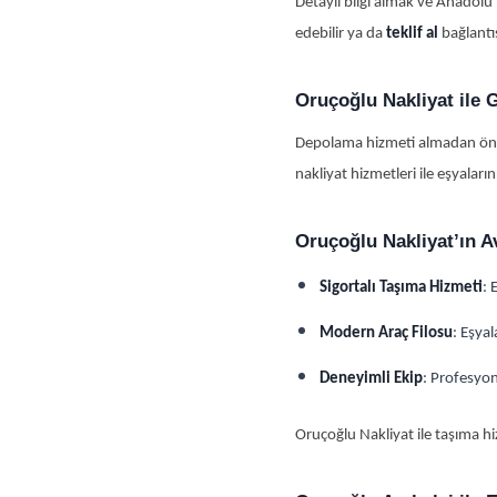
Detaylı bilgi almak ve Anadol
edebilir ya da
teklif al
bağlantıs
Oruçoğlu Nakliyat ile 
Depolama hizmeti almadan önce 
nakliyat hizmetleri ile eşyalar
Oruçoğlu Nakliyat’ın Av
Sigortalı Taşıma Hizmeti
: 
Modern Araç Filosu
: Eşyal
Deneyimli Ekip
: Profesyon
Oruçoğlu Nakliyat ile taşıma h