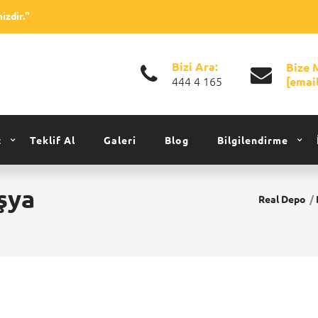
izdir."
Bizi Ara:
Bize 
444 4 165
[emai
z
Teklif Al
Galeri
Blog
Bilgilendirme
şya
Real Depo