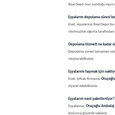
Real Depo’nun sunduğu eşya d
Eşyalarım depolama süresi bo
Evet, eşyalarınız Real Depo'da 
olumsuzluk sigorta tarafından k
Depolama hizmeti ne kadar s
Depolama süresi tamamen size b
oluşturabilirsiniz.
Eşyalarımı taşımak için nakl
Evet, iştirak firmamız
Oruçoğlu
ziyaret edebilirsiniz.
Eşyalarım nasıl paketleniyor?
Eşyalarınız,
Oruçoğlu Ambalaj
boyunca güvenle saklanır.