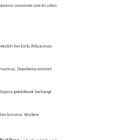
alarımız sayesinde size en yakın
ksizin her türlü ihtiyacınıza
sunuyoruz. Depolama süresini
n başına gelebilecek herhangi
ından korunur. Böylece