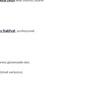
Real Depo
web sitemizi ziyaret
u Nakliyat
, profesyonel
arınız güvencede olur.
 hizmet veriyoruz.