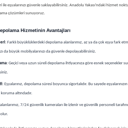
i ile eşyalarınızı güvenle saklayabilirsiniz. Anadolu Yakası'ndaki hizmet nokt
lama çözümleri sunuyoruz.
epolama Hizmetinin Avantajları
eri
: Farklı büyüklüklerdeki depolama alanlarımız, az ya da çok eşya fark etme
ı da büyük mobilyalarınızı da güvenle depolayabilirsiniz.
lama
: Geçici veya uzun süreli depolama ihtiyacınıza göre esnek seçenekler 
siniz.
ti
: Eşyalarınız, depolama süresi boyunca sigortalıdır. Bu sayede eşyalarınızı
e koruma altındadır.
lanlarımız, 7/24 güvenlik kameraları ile izlenir ve güvenlik personeli taraf
olur.