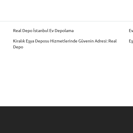
Real Depo İstanbul Ev Depolama
Ev
Kiralık Eşya Deposu Hizmetlerinde Güvenin Adresi: Real
Eş
Depo