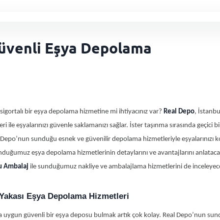
üvenli Eşya Depolama
sigortalı bir eşya depolama hizmetine mi ihtiyacınız var?
Real Depo
, İstanb
ile eşyalarınızı güvenle saklamanızı sağlar. İster taşınma sırasında geçici b
l Depo’nun sunduğu esnek ve güvenilir depolama hizmetleriyle eşyalarınızı kor
duğumuz eşya depolama hizmetlerinin detaylarını ve avantajlarını anlatacağız
u Ambalaj
ile sunduğumuz nakliye ve ambalajlama hizmetlerini de inceleyec
 Yakası Eşya Depolama Hizmetleri
za uygun güvenli bir eşya deposu bulmak artık çok kolay. Real Depo’nun sun