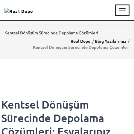
T
o
g
g
Kentsel Dönüşüm Sürecinde Depolama Çözümleri
l
e
Real Depo
Blog Yazılarımız
n
Kentsel Dönüşüm Sürecinde Depolama Çözümleri
a
v
i
g
a
t
i
o
Kentsel Dönüşüm
n
Sürecinde Depolama
Çözümleri: Eşyalarınız