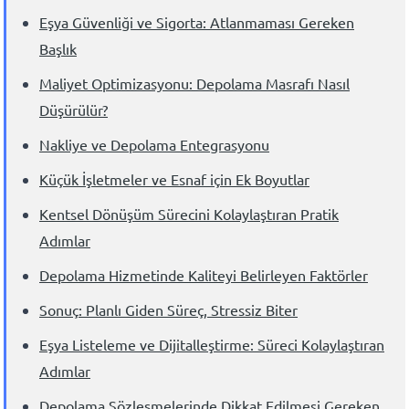
Eşya Güvenliği ve Sigorta: Atlanmaması Gereken
Başlık
Maliyet Optimizasyonu: Depolama Masrafı Nasıl
Düşürülür?
Nakliye ve Depolama Entegrasyonu
Küçük İşletmeler ve Esnaf için Ek Boyutlar
Kentsel Dönüşüm Sürecini Kolaylaştıran Pratik
Adımlar
Depolama Hizmetinde Kaliteyi Belirleyen Faktörler
Sonuç: Planlı Giden Süreç, Stressiz Biter
Eşya Listeleme ve Dijitalleştirme: Süreci Kolaylaştıran
Adımlar
Depolama Sözleşmelerinde Dikkat Edilmesi Gereken