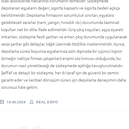
olası aksiliklerde haklarınızı korumanın temelidir. Sözleşmede
depolanan eşyaların değeri, sigorta kapsamı ve sigorta bedeli açıkça
belirtilmelidir. Depolama firmasının sorumluluk sınırları, eşyalara
gelebilecek zararlar (nem, yangın, hırsızlık vb.) durumunda tazminat
koşulları net bir dille ifade edilmelidir. Giriş-çıkış koşulları, eşya ziyareti
imkanları, sözleşme fesih şartları ve erken çıkış durumunda uygulanacak
cezai şartlar gibi detaylar, kâğıt üzerinde titizlikle incelenmelidir. Ayrıca,
depolama süresi boyunca eşyalarınıza sizin dışınızda bir üçüncü kişinin
(örneğin nakliye firması çalışanları) erişimi söz konusu olduğunda, bu
durumun nasıl yönetileceği de sözleşmede açıklığa kavuşturulmalıdır.
Şeffaf ve detaylı bir sözleşme, her iki taraf için de güvenli bir zemini
garanti eder ve kentsel dönüşüm süreci için depolama deneyimini daha
sorunsuz hale getirir.
16.06.2026
REAL DEPO