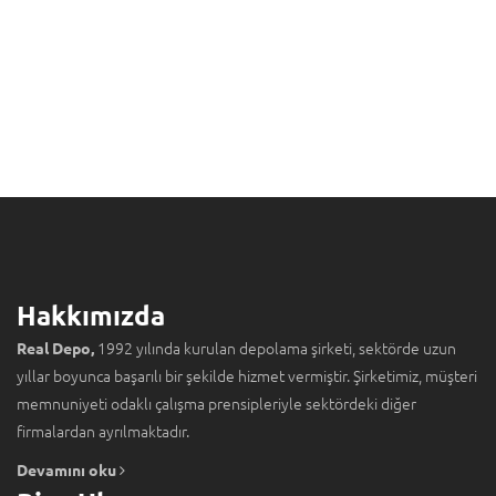
Hakkımızda
1992 yılında kurulan depolama şirketi, sektörde uzun
Real Depo,
yıllar boyunca başarılı bir şekilde hizmet vermiştir. Şirketimiz, müşteri
memnuniyeti odaklı çalışma prensipleriyle sektördeki diğer
firmalardan ayrılmaktadır.
Devamını oku