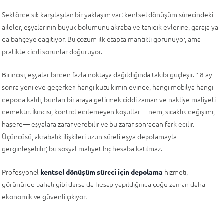
Sektörde sık karşılaşılan bir yaklaşım var: kentsel dönüşüm sürecindeki
aileler, eşyalarının büyük bölümünü akraba ve tanıdık evlerine, garaja ya
da bahçeye dağıtıyor. Bu çözüm ilk etapta mantıklı görünüyor, ama
pratikte ciddi sorunlar doğuruyor.
Birincisi, eşyalar birden fazla noktaya dağıldığında takibi güçleşir. 18 ay
sonra yeni eve geçerken hangi kutu kimin evinde, hangi mobilya hangi
depoda kaldı, bunları bir araya getirmek ciddi zaman ve nakliye maliyeti
demektir. İkincisi, kontrol edilemeyen koşullar —nem, sıcaklık değişimi,
haşere— eşyalara zarar verebilir ve bu zarar sonradan fark edilir.
Üçüncüsü, akrabalık ilişkileri uzun süreli eşya depolamayla
gerginleşebilir; bu sosyal maliyet hiç hesaba katılmaz.
Profesyonel
hizmeti,
kentsel dönüşüm süreci için depolama
görünürde pahalı gibi dursa da hesap yapıldığında çoğu zaman daha
ekonomik ve güvenli çıkıyor.