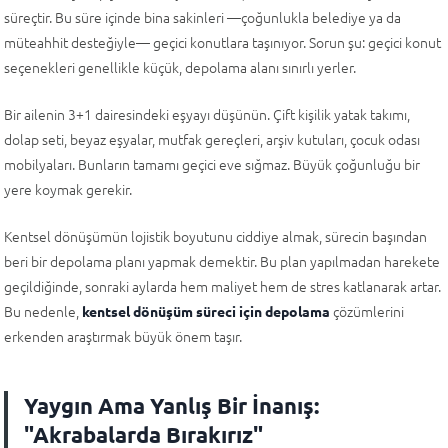
süreçtir. Bu süre içinde bina sakinleri —çoğunlukla belediye ya da
müteahhit desteğiyle— geçici konutlara taşınıyor. Sorun şu: geçici konut
seçenekleri genellikle küçük, depolama alanı sınırlı yerler.
Bir ailenin 3+1 dairesindeki eşyayı düşünün. Çift kişilik yatak takımı,
dolap seti, beyaz eşyalar, mutfak gereçleri, arşiv kutuları, çocuk odası
mobilyaları. Bunların tamamı geçici eve sığmaz. Büyük çoğunluğu bir
yere koymak gerekir.
Kentsel dönüşümün lojistik boyutunu ciddiye almak, sürecin başından
beri bir depolama planı yapmak demektir. Bu plan yapılmadan harekete
geçildiğinde, sonraki aylarda hem maliyet hem de stres katlanarak artar.
Bu nedenle,
çözümlerini
kentsel dönüşüm süreci için depolama
erkenden araştırmak büyük önem taşır.
Yaygın Ama Yanlış Bir İnanış:
"Akrabalarda Bırakırız"