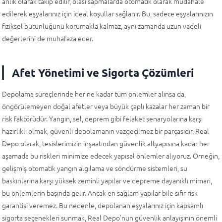
anlık olarak takip edilir, olası sapmalarda otomatik olarak müdahale
edilerek eşyalarınız için ideal koşullar sağlanır. Bu, sadece eşyalarınızın
fiziksel bütünlüğünü korumakla kalmaz, aynı zamanda uzun vadeli
değerlerini de muhafaza eder.
Afet Yönetimi ve Sigorta Çözümleri
Depolama süreçlerinde her ne kadar tüm önlemler alınsa da,
öngörülemeyen doğal afetler veya büyük çaplı kazalar her zaman bir
risk faktörüdür. Yangın, sel, deprem gibi felaket senaryolarına karşı
hazırlıklı olmak, güvenli depolamanın vazgeçilmez bir parçasıdır. Real
Depo olarak, tesislerimizin inşaatından güvenlik altyapısına kadar her
aşamada bu riskleri minimize edecek yapısal önlemler alıyoruz. Örneğin,
gelişmiş otomatik yangın algılama ve söndürme sistemleri, su
baskınlarına karşı yüksek zeminli yapılar ve depreme dayanıklı mimari,
bu önlemlerin başında gelir. Ancak en sağlam yapılar bile sıfır risk
garantisi veremez. Bu nedenle, depolanan eşyalarınız için kapsamlı
sigorta seçenekleri sunmak, Real Depo'nun güvenlik anlayışının önemli