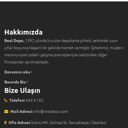
Hakkımızda
1992 yılında kurulan depolama şirketi, sektörde uzun
Real Depo,
yıllar boyunca başarılı bir şekilde hizmet vermiştir. Şirketimiz, müşteri
memnuniyeti odaklı çalışma prensipleriyle sektördeki diğer
firmalardan ayrılmaktadır.
Devamını oku
Basında Biz
Bize Ulaşın
444 4 165
Telefon:
info@realdepo.com
Mail Adresi:
İnönü Mh. Solmaz Sk. Sancaktepe / İstanbul
Ofis Adresi: