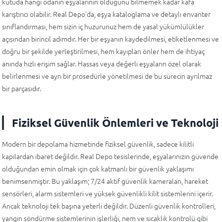
kutuda hangi odanın eşyalarının olduğunu bilmemek kadar kafa
karıştırıcı olabilir. Real Depo'da, eşya kataloglama ve detaylı envanter
sınıflandırması, hem sizin iç huzurunuz hem de yasal yükümlülükler
açısından birincil adımdır. Her bir eşyanın kaydedilmesi, etiketlenmesi ve
doğru bir şekilde yerleştirilmesi, hem kayıpları önler hem de ihtiyaç
anında hızlı erişim sağlar. Hassas veya değerli eşyaların özel olarak
belirlenmesi ve ayrı bir prosedürle yönetilmesi de bu sürecin ayrılmaz
bir parçasıdır.
Fiziksel Güvenlik Önlemleri ve Teknoloji
Modern bir depolama hizmetinde fiziksel güvenlik, sadece kilitli
kapılardan ibaret değildir. Real Depo tesislerinde, eşyalarınızın güvende
olduğundan emin olmak için çok katmanlı bir güvenlik yaklaşımı
benimsenmiştir. Bu yaklaşım; 7/24 aktif güvenlik kameraları, hareket
sensörleri, alarm sistemleri ve yüksek güvenlikli kilit sistemlerini içerir.
Ancak teknoloji tek başına yeterli değildir. Düzenli güvenlik kontrolleri,
yangın söndürme sistemlerinin işlerliği, nem ve sıcaklık kontrolü gibi