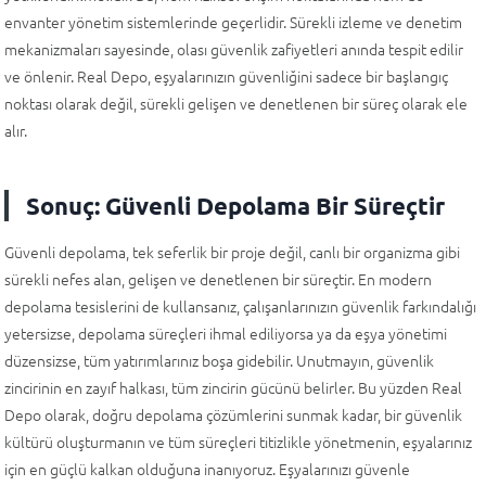
envanter yönetim sistemlerinde geçerlidir. Sürekli izleme ve denetim
mekanizmaları sayesinde, olası güvenlik zafiyetleri anında tespit edilir
ve önlenir. Real Depo, eşyalarınızın güvenliğini sadece bir başlangıç
noktası olarak değil, sürekli gelişen ve denetlenen bir süreç olarak ele
alır.
Sonuç: Güvenli Depolama Bir Süreçtir
Güvenli depolama, tek seferlik bir proje değil, canlı bir organizma gibi
sürekli nefes alan, gelişen ve denetlenen bir süreçtir. En modern
depolama tesislerini de kullansanız, çalışanlarınızın güvenlik farkındalığı
yetersizse, depolama süreçleri ihmal ediliyorsa ya da eşya yönetimi
düzensizse, tüm yatırımlarınız boşa gidebilir. Unutmayın, güvenlik
zincirinin en zayıf halkası, tüm zincirin gücünü belirler. Bu yüzden Real
Depo olarak, doğru depolama çözümlerini sunmak kadar, bir güvenlik
kültürü oluşturmanın ve tüm süreçleri titizlikle yönetmenin, eşyalarınız
için en güçlü kalkan olduğuna inanıyoruz. Eşyalarınızı güvenle