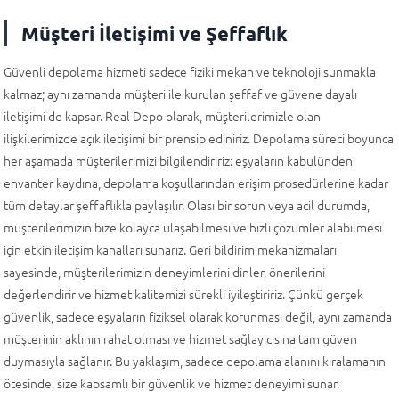
Müşteri İletişimi ve Şeffaflık
Güvenli depolama hizmeti sadece fiziki mekan ve teknoloji sunmakla
kalmaz; aynı zamanda müşteri ile kurulan şeffaf ve güvene dayalı
iletişimi de kapsar. Real Depo olarak, müşterilerimizle olan
ilişkilerimizde açık iletişimi bir prensip ediniriz. Depolama süreci boyunca
her aşamada müşterilerimizi bilgilendiririz: eşyaların kabulünden
envanter kaydına, depolama koşullarından erişim prosedürlerine kadar
tüm detaylar şeffaflıkla paylaşılır. Olası bir sorun veya acil durumda,
müşterilerimizin bize kolayca ulaşabilmesi ve hızlı çözümler alabilmesi
için etkin iletişim kanalları sunarız. Geri bildirim mekanizmaları
sayesinde, müşterilerimizin deneyimlerini dinler, önerilerini
değerlendirir ve hizmet kalitemizi sürekli iyileştiririz. Çünkü gerçek
güvenlik, sadece eşyaların fiziksel olarak korunması değil, aynı zamanda
müşterinin aklının rahat olması ve hizmet sağlayıcısına tam güven
duymasıyla sağlanır. Bu yaklaşım, sadece depolama alanını kiralamanın
ötesinde, size kapsamlı bir güvenlik ve hizmet deneyimi sunar.