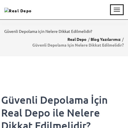
T
o
g
g
Güvenli Depolama için Nelere Dikkat Edilmelidir?
l
e
Real Depo
Blog Yazılarımız
n
Güvenli Depolama Için Nelere Dikkat Edilmelidir?
a
v
i
g
a
t
i
o
Güvenli Depolama İçin
n
Real Depo ile Nelere
Dikkat Edilmelidir?