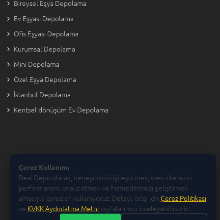
Bireysel Eşya Depolama
Ev Eşyası Depolama
Ofis Eşyası Depolama
Kurumsal Depolama
Mini Depolama
Özel Eşya Depolama
İstanbul Depolama
Kentsel dönüşüm Ev Depolama
Çerez Kullanımı
Real Depo olarak, deneyiminizi iyileştirmek, web sitemizin
Copyright © 2026 Real Depo
performansını analiz etmek ve hizmetlerimizi geliştirmek
amacıyla çerezler kullanıyoruz. Detaylı bilgi için
Çerez Politikası
ve
KVKK Aydınlatma Metni
sayfalarımızı inceleyebilirsiniz.