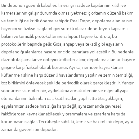
Bir deponun güvenli kabul edilmesi için sadece kapılarının kilitli ve
kameralarının çalışır durumda olması yetmez; iç ortamın düzenli bakımı
ve temizliği de kritik öneme sahiptir. Real Depo, depolama alanlarının
hijyenini ve fiziksel sağlamlığını sürekli olarak denetleyen kapsamlı
bakım ve temizlik protokollerine sahiptir. Haşere kontrolü, bu
protokollerin başında gelir. Gıda, ahşap veya tekstil gibi eşyaların
depolandığı alanlarda haşereler ciddi zararlara yol açabilir. Bu nedenle
düzenli ilaçlamalar ve önleyici tedbirler alınır, depolama alanları haşere
girişine karşı fiziksel olarak korunur. Ayrıca, nemden kaynaklanan
küflenme riskine karşı düzenli havalandırma yapılır ve zemin temizliği,
toz birikimini önleyecek şekilde periyodik olarak gerçekleştirilir. Yangın
söndürme sistemlerinin, aydınlatma armatürlerinin ve diğer altyapı
elemanlarının bakımları da aksatılmadan yapılır. Bu titiz yaklaşım,
eşyalarınızın sadece hırsızlığa karşı değil, aynı zamanda çevresel
faktörlerden kaynaklanabilecek yıpranmalara ve zararlara karşı da
korunmasını sağlar. Tecrübeyle sabit ki, temiz ve bakımlı bir depo, aynı
zamanda güvenli bir depodur.