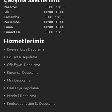
Pazartesi 08:00 - 18:00
Salı 08:00 - 18:00
Çarşamba 08:00 - 18:00
Perşembe 08:00 - 18:00
Cuma 08:00 - 18:00
Cumartesi 08:00 - 18:00
Hizmetlerimiz
Bireysel Eşya Depolama
Ev Eşyası Depolama
Ofis Eşyası Depolama
Kurumsal Depolama
Mini Depolama
Özel Eşya Depolama
İstanbul Depolama
Kentsel dönüşüm Ev Depolama