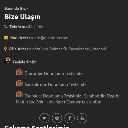
Basında Biz
Bize Ulaşın
444 4 165
Telefon:
info@realdepo.com
Mail Adresi:
İnönü Mh. Solmaz Sk. Sancaktepe / İstanbul
Ofis Adresi:
Tesislerimiz:
Ümraniye Depolama Tesisimiz
Sancaktepe Depolama Tesisimiz
Esenyurt Depolama Tesisimiz - Selahaddin Eyyubi
Mah. 1596 Sok. No:6 Kat:1 Esenyurt/İstanbul
Çalışma Saatlerimiz