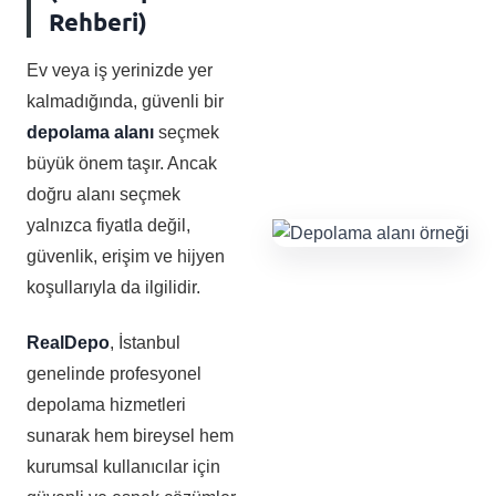
Rehberi)
Ev veya iş yerinizde yer
kalmadığında, güvenli bir
depolama alanı
seçmek
büyük önem taşır. Ancak
doğru alanı seçmek
yalnızca fiyatla değil,
güvenlik, erişim ve hijyen
koşullarıyla da ilgilidir.
RealDepo
, İstanbul
genelinde profesyonel
depolama hizmetleri
sunarak hem bireysel hem
kurumsal kullanıcılar için