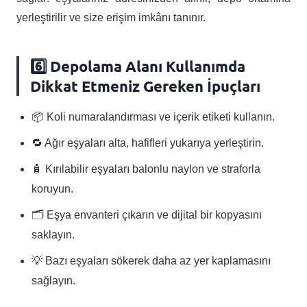
yerleştirilir ve size erişim imkânı tanınır.
6️⃣ Depolama Alanı Kullanımda
Dikkat Etmeniz Gereken İpuçları
📦 Koli numaralandırması ve içerik etiketi kullanın.
🔁 Ağır eşyaları alta, hafifleri yukarıya yerleştirin.
🧴 Kırılabilir eşyaları balonlu naylon ve straforla
koruyun.
🗂️ Eşya envanteri çıkarın ve dijital bir kopyasını
saklayın.
💡 Bazı eşyaları sökerek daha az yer kaplamasını
sağlayın.