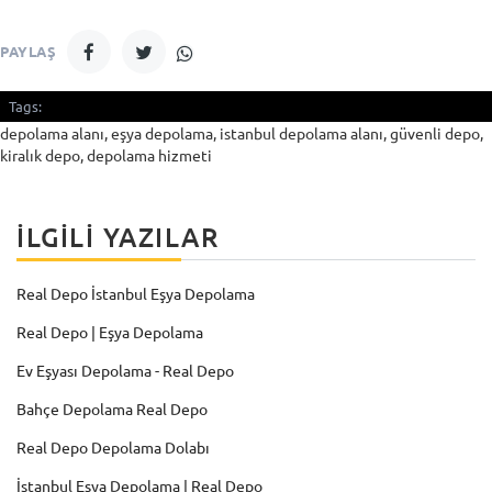
PAYLAŞ
Tags:
depolama alanı, eşya depolama, istanbul depolama alanı, güvenli depo,
kiralık depo, depolama hizmeti
İLGILI YAZILAR
Real Depo İstanbul Eşya Depolama
Real Depo | Eşya Depolama
Ev Eşyası Depolama - Real Depo
Bahçe Depolama Real Depo
Real Depo Depolama Dolabı
İstanbul Eşya Depolama | Real Depo