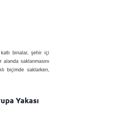
atlı binalar, şehir içi
bir alanda saklanmasını
klı biçimde saklarken,
rupa Yakası