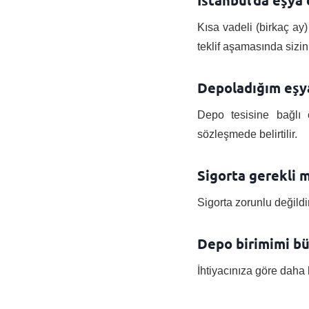
İstanbul’da eşya 
Kısa vadeli (birkaç ay
teklif aşamasında sizinle
Depoladığım eşya
Depo tesisine bağlı o
sözleşmede belirtilir.
Sigorta gerekli m
Sigorta zorunlu değildi
Depo birimimi b
İhtiyacınıza göre daha 