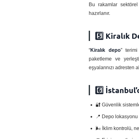
Bu rakamlar sektörel 
hazırlanır.
5️⃣ Kiralık
“
Kiralık depo
” terim
paketleme ve yerleş
eşyalarınızı adresten al
6️⃣ İstanbu
🔐 Güvenlik sisteml
📍 Depo lokasyonu — 
🌬️ İklim kontrolü, 