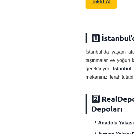
Teklif Al
1️⃣ İstanbu
İstanbul’da yaşam alan
taşınmalar ve yoğun iş
gerektiriyor.
İstanbul
mekanınızı ferah tutabil
2️⃣ RealDep
Depoları
📍
Anadolu Yakası