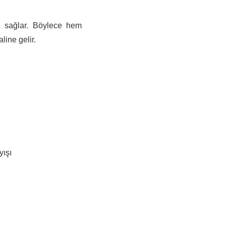
jı sağlar. Böylece hem
ine gelir.
yışı