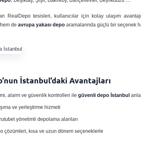
Depo:
Beşiktaş, Şişli, Bakırköy, Bahçelievler, Beylikdüzü …
n RealDepo tesisleri, kullanıcılar için kolay ulaşım avanta
hem de
avrupa yakası depo
aramalarında güçlü bir seçenek hal
’nun İstanbul’daki Avantajları
mi, alarm ve güvenlik kontrolleri ile
güvenli depo İstanbul
anla
aşıma ve yerleştirme hizmeti
ve rutubet yönetimli depolama alanları
po çözümleri, kısa ve uzun dönem seçeneklerle