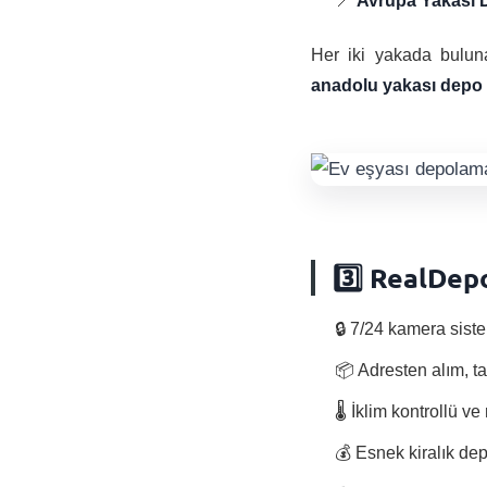
📍
Avrupa Yakası 
Her iki yakada buluna
anadolu yakası depo
3️⃣ RealDepo
🔒 7/24 kamera siste
📦 Adresten alım, t
🌡️ İklim kontrollü 
💰 Esnek kiralık de