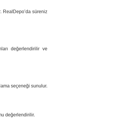
ur. RealDepo’da süreniz
arı değerlendirilir ve
polama seçeneği sunulur.
u değerlendirilir.