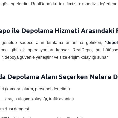
göstergelerdir; RealDepo’da teklifimiz, ekspertiz değerlend
 Depo ile Depolama Hizmeti Arasındaki 
i genelde sadece alan kiralama anlamına gelirken, “
depol
tirme gibi ek operasyonları kapsar. RealDepo, bu bütünse
ır, depoya güvenle yerleştirir ve size erişim kolaylığı sunar.
l’da Depolama Alanı Seçerken Nelere D
eri (kamera, alarm, personel denetimi)
araçla ulaşım kolaylığı, trafik avantajı
nem & ısı dengesi