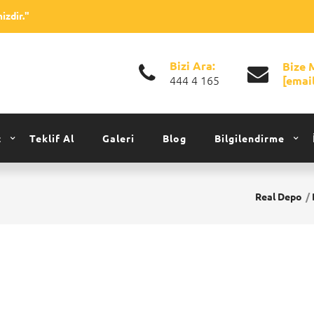
izdir."
Bizi Ara:
Bize 
444 4 165
[emai
z
Teklif Al
Galeri
Blog
Bilgilendirme
Real Depo