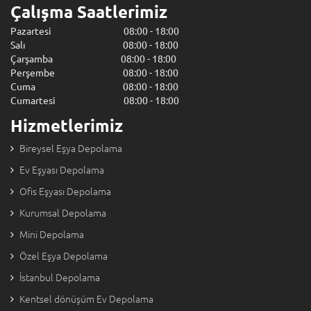
Çalışma Saatlerimiz
Pazartesi 08:00 - 18:00
Salı 08:00 - 18:00
Çarşamba 08:00 - 18:00
Perşembe 08:00 - 18:00
Cuma 08:00 - 18:00
Cumartesi 08:00 - 18:00
Hizmetlerimiz
Bireysel Eşya Depolama
Ev Eşyası Depolama
Ofis Eşyası Depolama
Kurumsal Depolama
Mini Depolama
Özel Eşya Depolama
İstanbul Depolama
Kentsel dönüşüm Ev Depolama