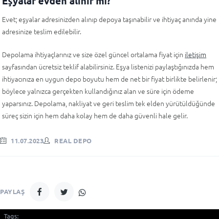
Eşyalar evden alınır mı?
Evet; eşyalar adresinizden alınıp depoya taşınabilir ve ihtiyaç anında yine
adresinize teslim edilebilir.
Depolama ihtiyaçlarınız ve size özel güncel ortalama fiyat için
iletişim
sayfasından ücretsiz teklif alabilirsiniz. Eşya listenizi paylaştığınızda hem
ihtiyacınıza en uygun depo boyutu hem de net bir fiyat birlikte belirlenir;
böylece yalnızca gerçekten kullandığınız alan ve süre için ödeme
yaparsınız. Depolama, nakliyat ve geri teslim tek elden yürütüldüğünde
süreç sizin için hem daha kolay hem de daha güvenli hale gelir.
11.07.2023
REAL DEPO
PAYLAŞ
Tags: