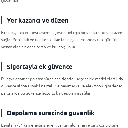
çözümdür.
Yer kazancı ve düzen
Fazla eşyanın depoya taşınması, evde belirgin bir yer kazancı ve düzen
sağlar. Sezonluk ve nadiren kullanılan eşyalar depodayken, günlük
yaşam alanınız daha ferah ve kullanışlı olur.
Sigortayla ek güvence
Ev eşyalarınız depolama süresince sigortalı seçenekle maddi olarak da
güvence altına alınabilir. Özellikle beyaz eşya ve elektronik gibi değerli
parçalarda bu güvence huzurlu bir depolama sağlar.
Depolama sürecinde güvenlik
Eşyalar 7/24 kamerayla izlenen, yangın algılama ve giriş kontrolüne