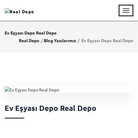
T
o
g
g
Ev Eşyası Depo Real Depo
l
Real Depo
Blog Yazılarımız
Ev Eşyası Depo Real Depo
e
n
a
v
i
g
a
t
i
o
n
Ev Eşyası Depo Real Depo