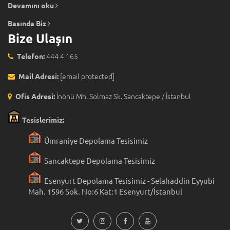
Devamını oku
Basında Biz
Bize Ulaşın
444 4 165
Telefon:
[email protected]
Mail Adresi:
İnönü Mh. Solmaz Sk. Sancaktepe / İstanbul
Ofis Adresi:
Tesislerimiz:
Ümraniye Depolama Tesisimiz
Sancaktepe Depolama Tesisimiz
Esenyurt Depolama Tesisimiz - Selahaddin Eyyubi
Mah. 1596 Sok. No:6 Kat:1 Esenyurt/İstanbul