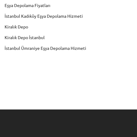
Eşya Depolama Fiyatları
İstanbul Kadıköy Eşya Depolama Hizmeti
Kiralık Depo
Kiralık Depo İstanbul
İstanbul Ümraniye Eşya Depolama Hizmeti