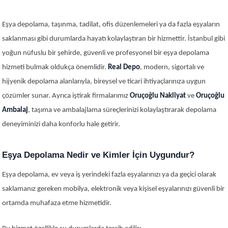
Eşya depolama, taşınma, tadilat, ofis düzenlemeleri ya da fazla eşyaların
saklanması gibi durumlarda hayatı kolaylaştıran bir hizmettir. İstanbul gibi
yoğun nüfuslu bir şehirde, güvenli ve profesyonel bir eşya depolama
hizmeti bulmak oldukça önemlidir.
Real Depo
, modern, sigortalı ve
hijyenik depolama alanlarıyla, bireysel ve ticari ihtiyaçlarınıza uygun
çözümler sunar. Ayrıca iştirak firmalarımız
Oruçoğlu Nakliyat
ve
Oruçoğlu
Ambalaj
, taşıma ve ambalajlama süreçlerinizi kolaylaştırarak depolama
deneyiminizi daha konforlu hale getirir.
Eşya Depolama Nedir ve Kimler İçin Uygundur?
Eşya depolama, ev veya iş yerindeki fazla eşyalarınızı ya da geçici olarak
saklamanız gereken mobilya, elektronik veya kişisel eşyalarınızı güvenli bir
ortamda muhafaza etme hizmetidir.