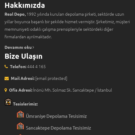
Hakkımızda
1992 yılında kurulan depolama şirketi, sektörde uzun
Real Depo,
yıllar boyunca başarılı bir şekilde hizmet vermiştir. Şirketimiz, müşteri
memnuniyeti odaklı çalışma prensipleriyle sektördeki diğer
firmalardan ayrılmaktadır.
Devamını oku
Bize Ulaşın
444 4 165
Telefon:
[email protected]
Mail Adresi:
İnönü Mh. Solmaz Sk. Sancaktepe / İstanbul
Ofis Adresi:
Tesislerimiz:
Ümraniye Depolama Tesisimiz
Sancaktepe Depolama Tesisimiz