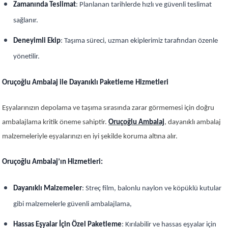
Zamanında Teslimat
: Planlanan tarihlerde hızlı ve güvenli teslimat
sağlanır.
Deneyimli Ekip
: Taşıma süreci, uzman ekiplerimiz tarafından özenle
yönetilir.
Oruçoğlu Ambalaj ile Dayanıklı Paketleme Hizmetleri
Eşyalarınızın depolama ve taşıma sırasında zarar görmemesi için doğru
ambalajlama kritik öneme sahiptir.
Oruçoğlu Ambalaj
, dayanıklı ambalaj
malzemeleriyle eşyalarınızı en iyi şekilde koruma altına alır.
Oruçoğlu Ambalaj’ın Hizmetleri:
Dayanıklı Malzemeler
: Streç film, balonlu naylon ve köpüklü kutular
gibi malzemelerle güvenli ambalajlama,
Hassas Eşyalar İçin Özel Paketleme
: Kırılabilir ve hassas eşyalar için