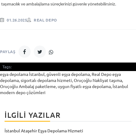
taşımacılık ve ambalajlama süreçlerinizi güvenle yönetebilirsiniz.
01.26.2025
REAL DEPO
PAYLAŞ
Tags:
eşya depolama İstanbul, güvenli eşya depolama, Real Depo eşya
depolama, sigortalı depolama hizmeti, Oruçoğlu Nakliyat taşıma,
Oruçoğlu Ambalaj paketleme, uygun fiyatlı eşya depolama, İstanbul
modern depo çözümleri
İLGILI YAZILAR
İstanbul Ataşehir Eşya Depolama Hizmeti