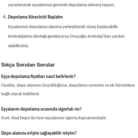
yararlanarak eşyalarınızı güvenle depolama alanına taşıyın.
Depolama Sürecinizi Başlatın
Eşyalarınızı depolama alanına yerleştirerek süreç başlayabilir.
Ambalajlama desteği gerekiyorsa Oruçoğlu Ambalaj’dan yardım
alabilirsiniz.
Sıkça Sorulan Sorular
Eşya depolama fiyatları nasıl belirlenir?
Fiyatlar, depo alanının büyüklüğüne, depolama süresine ve ek hizmetlere
bağlı olarak belirlenir.
Eşyalarım depolama sırasında sigortalı mı?
Evet, Real Depo’da tüm eşyalarınız sigorta kapsamındadır.
Depo alanına erişim sağlayabilir miyim?