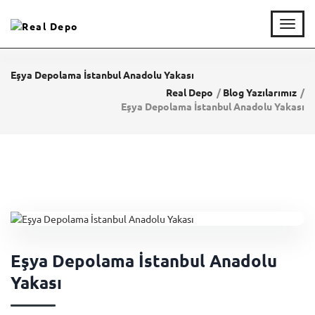
T
o
g
g
Eşya Depolama İstanbul Anadolu Yakası
l
Real Depo
Blog Yazılarımız
e
Eşya Depolama İstanbul Anadolu Yakası
n
a
v
i
g
a
t
i
o
n
Eşya Depolama İstanbul Anadolu
Yakası