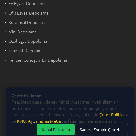
Ev Eşyası Depolama
Ofis Eşyası Depolama
Kurumsal Depolama
Mini Depolama
Özel Eşya Depolama
İstanbul Depolama
Kentsel dönüşüm Ev Depolama
Çerez Kullanımı
Real Depo olarak, deneyiminizi iyileştirmek, web sitemizin
Copyright © 2026 Real Depo
performansını analiz etmek ve hizmetlerimizi geliştirmek
amacıyla çerezler kullanıyoruz. Detaylı bilgi için
Çerez Politikası
ve
KVKK Aydınlatma Metni
sayfalarımızı inceleyebilirsiniz.
Kabul Ediyorum
Sadece Zorunlu Çerezler
Real Depo, Oruçoğlu Nakliyat'ın Kuruluşudur.