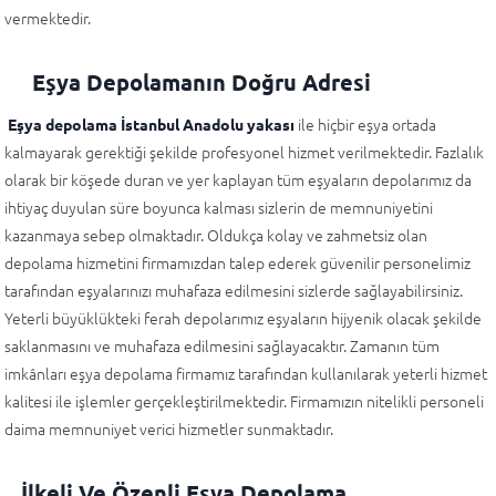
vermektedir.
Eşya Depolamanın Doğru Adresi
ile hiçbir eşya ortada
Eşya depolama İstanbul Anadolu yakası
kalmayarak gerektiği şekilde profesyonel hizmet verilmektedir. Fazlalık
olarak bir köşede duran ve yer kaplayan tüm eşyaların depolarımız da
ihtiyaç duyulan süre boyunca kalması sizlerin de memnuniyetini
kazanmaya sebep olmaktadır. Oldukça kolay ve zahmetsiz olan
depolama hizmetini firmamızdan talep ederek güvenilir personelimiz
tarafından eşyalarınızı muhafaza edilmesini sizlerde sağlayabilirsiniz.
Yeterli büyüklükteki ferah depolarımız eşyaların hijyenik olacak şekilde
saklanmasını ve muhafaza edilmesini sağlayacaktır. Zamanın tüm
imkânları eşya depolama firmamız tarafından kullanılarak yeterli hizmet
kalitesi ile işlemler gerçekleştirilmektedir. Firmamızın nitelikli personeli
daima memnuniyet verici hizmetler sunmaktadır.
İlkeli Ve Özenli Eşya Depolama