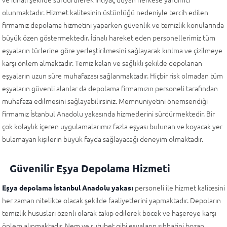
olunmaktadır. Hizmet kalitesinin üstünlüğü nedeniyle tercih edilen
firmamız depolama hizmetini yaparken güvenlik ve temizlik konularında
büyük özen göstermektedir. İtinalı hareket eden personellerimiz tüm
eşyaların türlerine göre yerleştirilmesini sağlayarak kırılma ve çizilmeye
karşı önlem almaktadır. Temiz kalan ve sağlıklı şekilde depolanan
eşyaların uzun süre muhafazası sağlanmaktadır. Hiçbir risk olmadan tüm
eşyaların güvenli alanlar da depolama firmamızın personeli tarafından
muhafaza edilmesini sağlayabilirsiniz. Memnuniyetini önemsendiği
firmamız İstanbul Anadolu yakasında hizmetlerini sürdürmektedir. Bir
çok kolaylık içeren uygulamalarımız fazla eşyası bulunan ve koyacak yer
bulamayan kişilerin büyük fayda sağlayacağı deneyim olmaktadır.
Güvenilir Eşya Depolama Hizmeti
personeli ile hizmet kalitesini
Eşya depolama İstanbul Anadolu yakası
her zaman nitelikte olacak şekilde faaliyetlerini yapmaktadır. Depoların
temizlik hususları özenli olarak takip edilerek böcek ve haşereye karşı
önlem alınmaktadır. Nem ve rutubet gibi eşyaların sıhhatini bozan